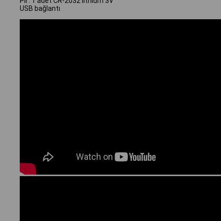
Pil : 1 adet CR-2032 lithium 3V
USB bağlantı