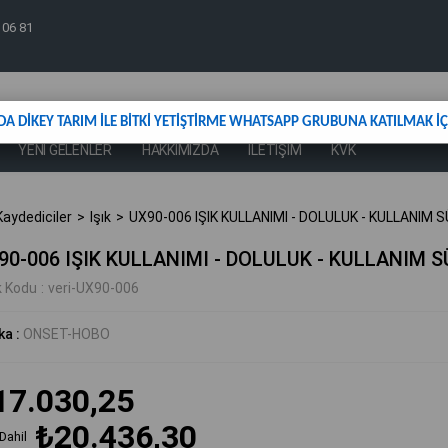
 06 81
DA DİKEY TARIM İLE BİTKİ YETİŞTİRME WHATSAPP GRUBUNA KATILMAK İÇİ
YENİ GELENLER
HAKKIMIZDA
İLETİŞİM
KVK
aydediciler
Işık
UX90-006 IŞIK KULLANIMI - DOLULUK - KULLANIM S
90-006 IŞIK KULLANIMI - DOLULUK - KULLANIM S
k Kodu
veri-UX90-006
ka
:
ONSET-HOBO
17.030,25
₺20.436,30
Dahil