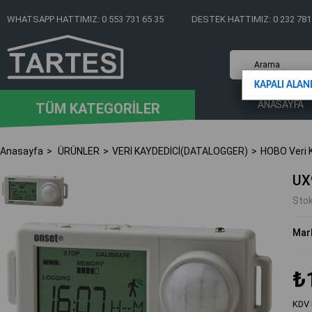
WHATSAPP HATTIMIZ: 0 553 731 65 35
DESTEK HATTIMIZ: 0 232 781
KAPALI ALAN
ANASAYFA
TÜM KATEGORİLER
Anasayfa
ÜRÜNLER
VERİ KAYDEDİCİ(DATALOGGER)
HOBO Veri K
UX
Sto
Mar
₺
KDV 