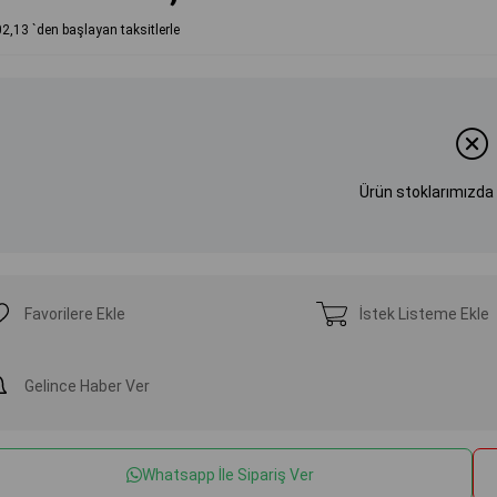
02,13
`den başlayan taksitlerle
Ürün stoklarımızda
Favorilere Ekle
İstek Listeme Ekle
Gelince Haber Ver
Whatsapp İle Sipariş Ver