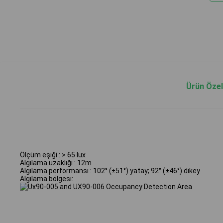
Ürün Özell
Ölçüm eşiği : > 65 lux
Algılama uzaklığı : 12m
Algılama performansı : 102° (±51°) yatay; 92° (±46°) dikey
Algılama bölgesi: