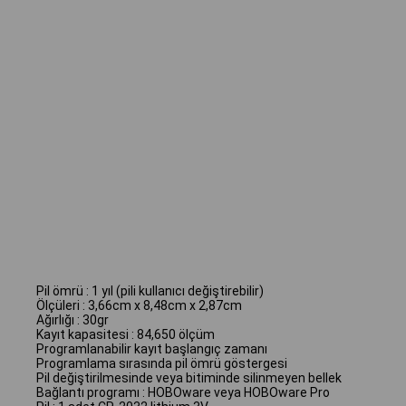
Pil ömrü : 1 yıl (pili kullanıcı değiştirebilir)
Ölçüleri : 3,66cm x 8,48cm x 2,87cm
Ağırlığı : 30gr
Kayıt kapasitesi : 84,650 ölçüm
Programlanabilir kayıt başlangıç zamanı
Programlama sırasında pil ömrü göstergesi
Pil değiştirilmesinde veya bitiminde silinmeyen bellek
Bağlantı programı : HOBOware veya HOBOware Pro