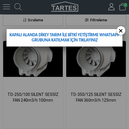
0
Havalandırma
Sıralama
Filtreleme
×
KAPALI ALANDA DİKEY TARIM İLE BİTKİ YETİŞTİRME WHATSAPP
GRUBUNA KATILMAK İÇİN TIKLAYINIZ
TD-250/100 SILENT SESSİZ
TD-350/125 SILENT SESSİZ
FAN 240m3/h 100mm
FAN 360m3/h 125mm