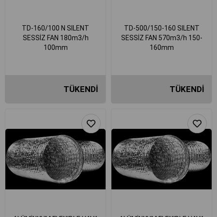
TD-160/100 N SILENT
TD-500/150-160 SILENT
SESSİZ FAN 180m3/h
SESSİZ FAN 570m3/h 150-
100mm
160mm
TÜKENDI
TÜKENDI
₺4.133,89
₺11.837,71