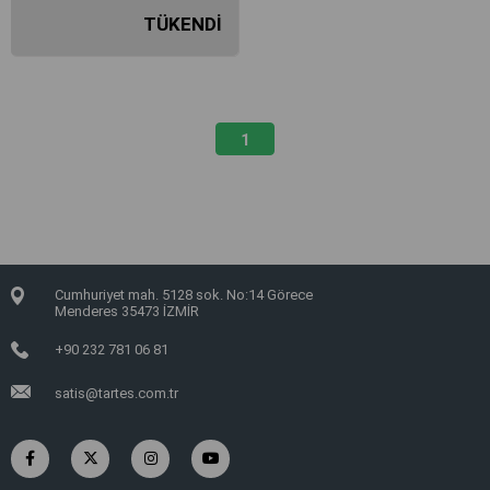
TÜKENDI
₺1.452,45
1
Cumhuriyet mah. 5128 sok. No:14 Görece
Menderes 35473 İZMİR
+90 232 781 06 81
satis@tartes.com.tr