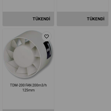
TÜKENDI
TÜKENDI
₺738,00
₺1.396,58
TDM-200 FAN 200m3/h
125mm