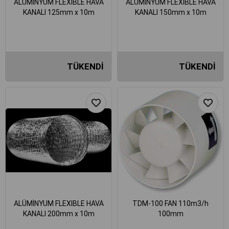
ALÜMİNYUM FLEXIBLE HAVA
ALÜMİNYUM FLEXIBLE HAVA
KANALI 125mm x 10m
KANALI 150mm x 10m
TÜKENDI
TÜKENDI
₺424,80
₺507,60
ALÜMİNYUM FLEXIBLE HAVA
TDM-100 FAN 110m3/h
KANALI 200mm x 10m
100mm