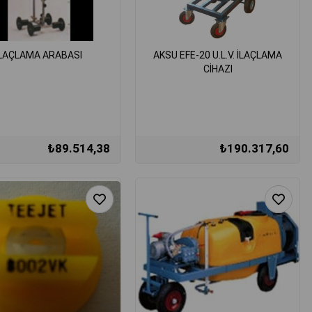
İLAÇLAMA ARABASI
AKSU EFE-20 U.L.V. İLAÇLAMA
CİHAZI
₺89.514,38
₺190.317,60