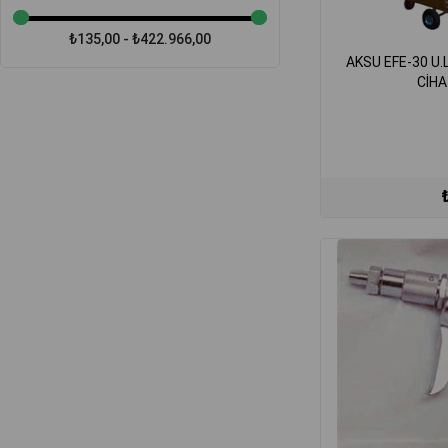
₺135,00 - ₺422.966,00
AKSU EFE-30 U.
CİHA