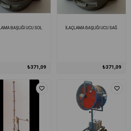
LAMA BAŞLIĞI UCU SOL
İLAÇLAMA BAŞLIĞI UCU SAĞ
₺371,09
₺371,09