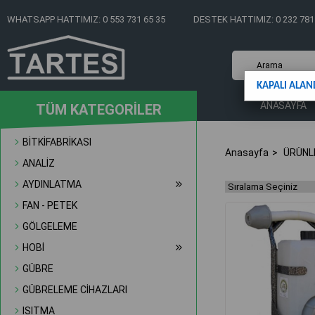
WHATSAPP HATTIMIZ: 0 553 731 65 35
DESTEK HATTIMIZ: 0 232 781
KAPALI ALAN
ANASAYFA
TÜM KATEGORİLER
BİTKİFABRİKASI
Anasayfa
ÜRÜNL
ANALİZ
AYDINLATMA
FAN - PETEK
GÖLGELEME
HOBİ
GÜBRE
GÜBRELEME CİHAZLARI
ISITMA