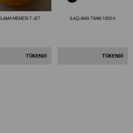
ÇLAMA MEMESİ T-JET
İLAÇLAMA TANKI 1000 lt
TÜKENDI
TÜKENDI
₺331,85
₺422.965,44