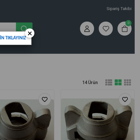
Sipariş Takibi
0
×
N TIKLAYINIZ
14 Ürün