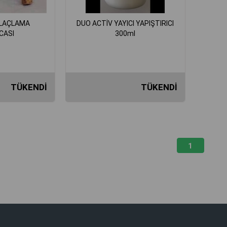
İLAÇLAMA
DUO ACTİV YAYICI YAPIŞTIRICI
CASI
300ml
TÜKENDI
TÜKENDI
₺9.310,56
₺144,00
1