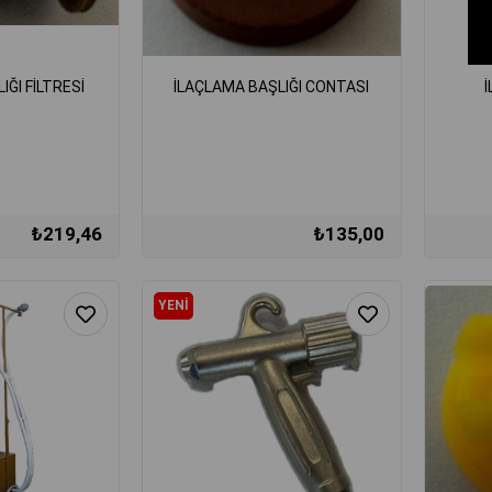
IĞI FİLTRESİ
İLAÇLAMA BAŞLIĞI CONTASI
₺219,46
₺135,00
YENI
ÜRÜN