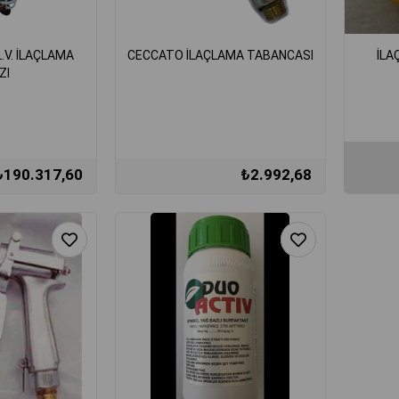
L.V. İLAÇLAMA
CECCATO İLAÇLAMA TABANCASI
İLA
ZI
₺190.317,60
₺2.992,68