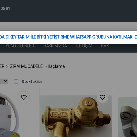
 06 81
DA DİKEY TARIM İLE BİTKİ YETİŞTİRME WHATSAPP GRUBUNA KATILMAK İÇİ
YENİ GELENLER
HAKKIMIZDA
İLETİŞİM
KVK
ER
ZİRAİ MÜCADELE
İlaçlama
Stoktakiler