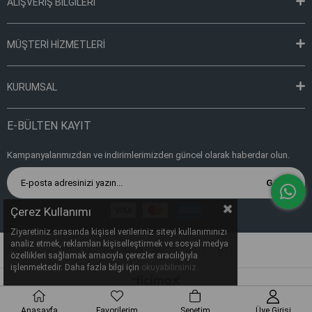
ALIŞVERİŞ BİLGİLERİ
MÜŞTERİ HİZMETLERİ
KURUMSAL
E-BÜLTEN KAYIT
Kampanyalarımızdan ve indirimlerimizden güncel olarak haberdar olun.
Gönder
Çerez Kullanımı
Ziyaretiniz sırasında kişisel verileriniz siteyi kullanımınızı
analiz etmek, reklamları kişiselleştirmek ve sosyal medya
Copyright © 2022, TARTES TARIM SAN. VE TİC. LTD. ŞTİ.
özellikleri sağlamak amacıyla çerezler aracılığıyla
işlenmektedir. Daha fazla bilgi için
okuyabilirsiniz.
Anasayfa
Favorilerim
Sepetim
Üye Girişi