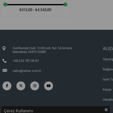
₺312,00 - ₺4.543,00
Cumhuriyet mah. 5128 sok. No:14 Görece
ALIŞV
Menderes 35473 İZMİR
Sipariş
+90 232 781 06 81
Beğend
satis@tartes.com.tr
İade T
Kargo 
Hesab
Çerez Kullanımı