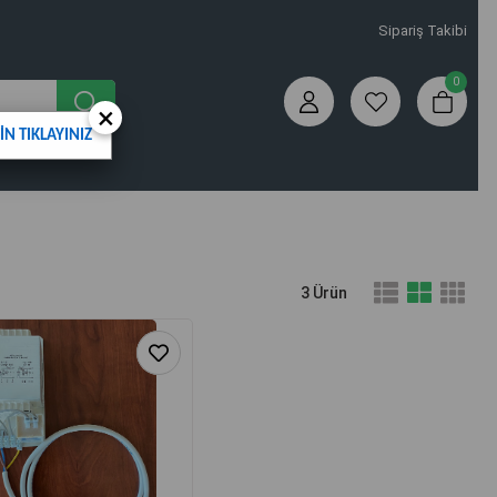
Sipariş Takibi
0
×
N TIKLAYINIZ
3 Ürün