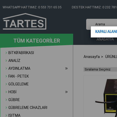
WHATSAPP HATTIMIZ: 0 553 731 65 35
DESTEK HATTIMIZ: 0 232 781
KAPALI ALAN
ANASAYFA
TÜM KATEGORİLER
BİTKİFABRİKASI
Anasayfa
ÜRÜNL
ANALİZ
AYDINLATMA
FAN - PETEK
GÖLGELEME
HOBİ
GÜBRE
GÜBRELEME CİHAZLARI
ISITMA