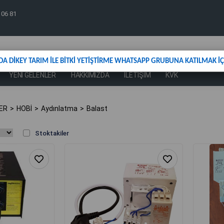
 06 81
DA DİKEY TARIM İLE BİTKİ YETİŞTİRME WHATSAPP GRUBUNA KATILMAK İÇİ
YENİ GELENLER
HAKKIMIZDA
İLETİŞİM
KVK
ER
HOBİ
Aydınlatma
Balast
Stoktakiler