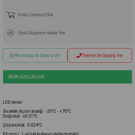
İstek Listeme Ekle
Fiyat Düşünce Haber Ver
Whatsapp İle Sipariş Ver
Telefon İle Sipariş Ver
ÜRÜN ÖZELLIKLERI
LCD ekran
Sıcaklık ölçüm aralığı : -20°C - +70°C
Doğruluk : ±0.21°C
Çözünürlük : 0.024°C
Pil ömrü : 1 yıl (pili kullanıcı değiştirebilir)