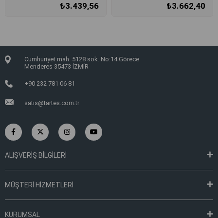
₺3.439,56
₺3.662,40
Cumhuriyet mah. 5128 sok. No:14 Görece
Menderes 35473 İZMİR
+90 232 781 06 81
satis@tartes.com.tr
ALIŞVERİŞ BİLGİLERİ
MÜŞTERİ HİZMETLERİ
KURUMSAL