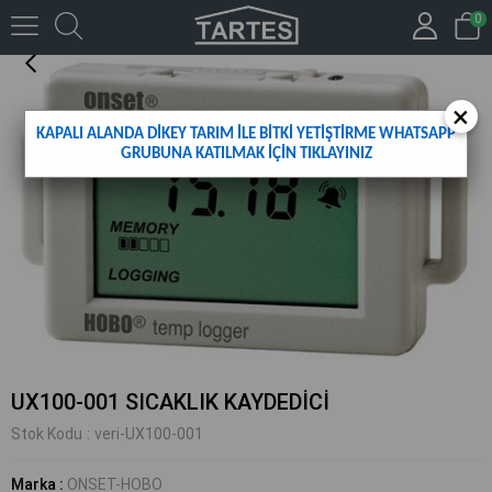
0
UX100-001 SICAKLIK KAYDEDİCİ
×
KAPALI ALANDA DİKEY TARIM İLE BİTKİ YETİŞTİRME WHATSAPP
GRUBUNA KATILMAK İÇİN TIKLAYINIZ
UX100-001 SICAKLIK KAYDEDİCİ
Stok Kodu
veri-UX100-001
Marka
:
ONSET-HOBO