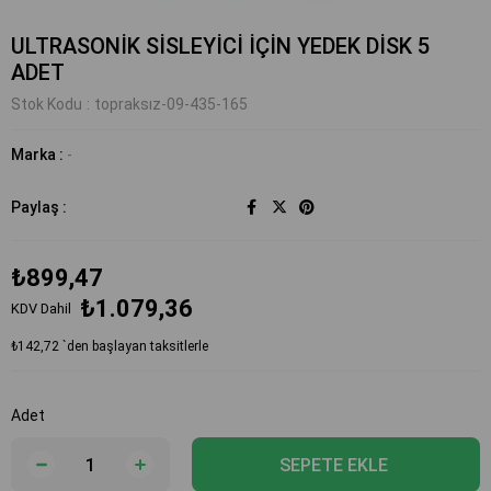
ULTRASONİK SİSLEYİCİ İÇİN YEDEK DİSK 5
ADET
Stok Kodu
topraksız-09-435-165
Marka
:
-
Paylaş :
₺899,47
₺1.079,36
KDV Dahil
₺142,72
`den başlayan taksitlerle
Adet