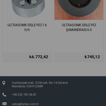
ULTRASONİK SİSLEYİCİ 1.6
ULTRASONİK SİSLEYİCİ
lt/h
ŞAMANDRASI 6.5
₺6.772,42
₺745,12
Cumhuriyet mah. 5128 sok. No:14 Görece
Menderes 35473 İZMİR
+90 232 781 06 81
satis@tartes.com.tr