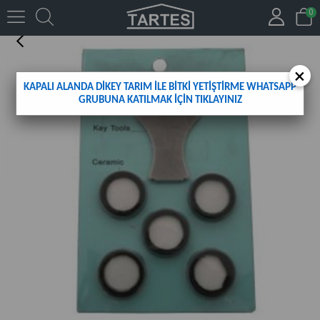
0
ULTRASONİK SİSLEYİCİ İÇİN YEDEK DİSK 5 ADET
×
KAPALI ALANDA DİKEY TARIM İLE BİTKİ YETİŞTİRME WHATSAPP
GRUBUNA KATILMAK İÇİN TIKLAYINIZ