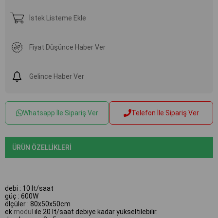
İstek Listeme Ekle
Fiyat Düşünce Haber Ver
Gelince Haber Ver
Whatsapp İle Sipariş Ver
Telefon İle Sipariş Ver
ÜRÜN ÖZELLIKLERI
debi : 10 lt/saat
güç : 600W
ölçüler : 80x50x50cm
ek
modül
ile 20 lt/saat debiye kadar yükseltilebilir.