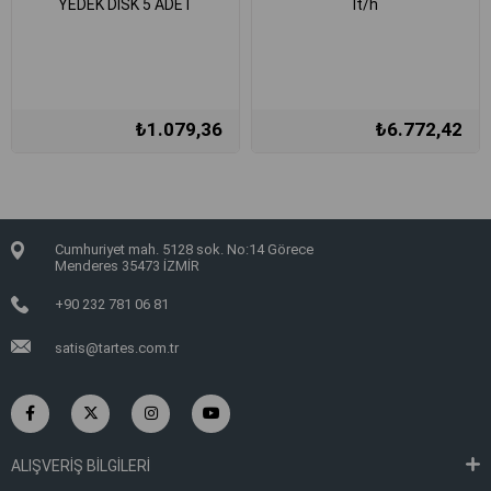
YEDEK DİSK 5 ADET
lt/h
₺1.079,36
₺6.772,42
Cumhuriyet mah. 5128 sok. No:14 Görece
Menderes 35473 İZMİR
+90 232 781 06 81
satis@tartes.com.tr
ALIŞVERİŞ BİLGİLERİ