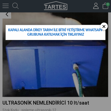
0
ULTRASONİK NEMLENDİRİCİ 10 lt/saat
×
KAPALI ALANDA DİKEY TARIM İLE BİTKİ YETİŞTİRME WHATSAPP
GRUBUNA KATILMAK İÇİN TIKLAYINIZ
ULTRASONİK NEMLENDİRİCİ 10 lt/saat
Stok Kodu
sisleme-ultrasonik-12