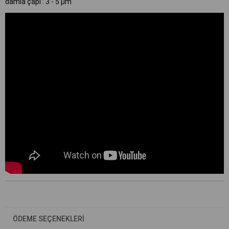
damla çapı : 3 - 5 μm
ÖDEME SEÇENEKLERI