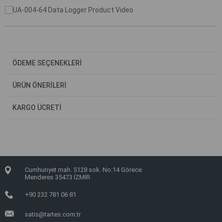
ÖDEME SEÇENEKLERI
ÜRÜN ÖNERILERI
KARGO ÜCRETİ
Cumhuriyet mah. 5128 sok. No:14 Görece
Menderes 35473 İZMİR
+90 232 781 06 81
satis@tartes.com.tr