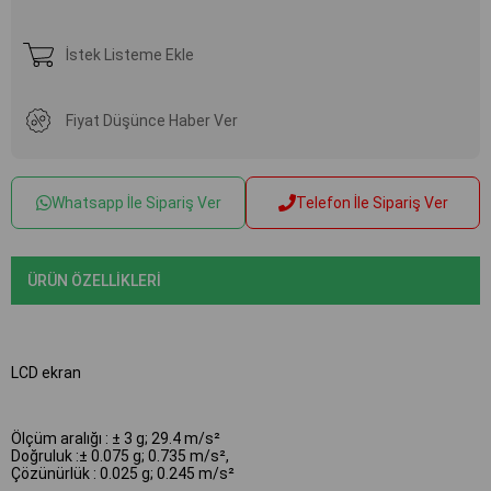
İstek Listeme Ekle
Fiyat Düşünce Haber Ver
Whatsapp İle Sipariş Ver
Telefon İle Sipariş Ver
ÜRÜN ÖZELLIKLERI
LCD ekran
Ölçüm aralığı : ± 3 g; 29.4 m/s²
Doğruluk :± 0.075 g; 0.735 m/s²,
Çözünürlük : 0.025 g; 0.245 m/s²