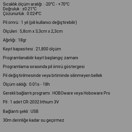
Sıcaklık ölçüm aralığı : -20°C - +70°C
Doğruluk : ±0.21°C
Çözünürlük : 0.024°C
Pil ömrü : 1 yıl (pili kullanıcı değiştirebilir)
Ölçüleri : 5,8cm x 3,3cm x 2,3cm
Ağırlığı : 18gr
Kayıt kapasitesi : 21,800 ölçüm
Programlanabilir kayıt başlangıç zamanı
Programlama sırasında pil ömrü göstergesi
Pil değiştirilmesinde veya bitiminde silinmeyen bellek
Ölçüm sıklığı : 0.01s - 18h
Gerekli bağlantı programı : HOBOware veya Hoboware Pro
Pil : 1 adet CR-2032 lithium 3V
Bağlantı şekli : USB
30m derinliğe kadar su geçirmez