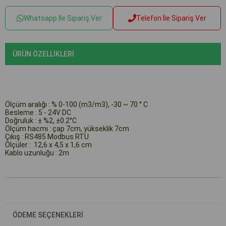
Whatsapp İle Sipariş Ver
Telefon İle Sipariş Ver
ÜRÜN ÖZELLIKLERI
Ölçüm aralığı : %
0-100
(m
3
/m
3
),
-30 ~ 70 ° C
Besleme : 5 - 24V DC
Doğruluk :
± %2,
±0.2°C
Ölçüm hacmi : çap 7cm, yükseklik 7cm
Çıkış : RS485 Modbus RTU
Ölçüler : 12,6 x 4,5 x 1,6 cm
Kablo uzunluğu : 2m
ÖDEME SEÇENEKLERI