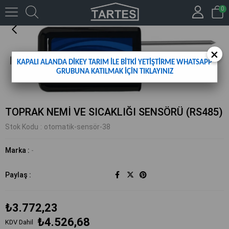
0
TOPRAK NEMİ VE SICAKLIĞI SENSÖRÜ (RS485)
×
KAPALI ALANDA DİKEY TARIM İLE BİTKİ YETİŞTİRME WHATSAPP
GRUBUNA KATILMAK İÇİN TIKLAYINIZ
TOPRAK NEMİ VE SICAKLIĞI SENSÖRÜ (RS485)
Stok Kodu
otomatik-sensör-38
Marka
:
-
Paylaş :
₺3.772,23
₺4.526,68
KDV Dahil