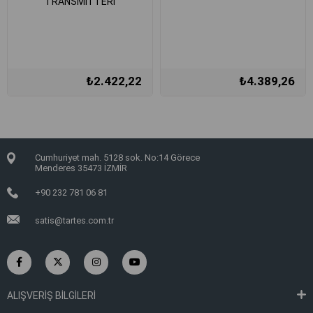
TRANSMİTTERİ
₺2.422,22
₺4.389,26
Cumhuriyet mah. 5128 sok. No:14 Görece
Menderes 35473 İZMİR
+90 232 781 06 81
satis@tartes.com.tr
ALIŞVERİŞ BİLGİLERİ