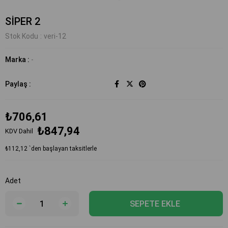
SİPER 2
Stok Kodu
veri-12
Marka
:
-
Paylaş :
₺706,61
₺847,94
KDV Dahil
₺112,12
`den başlayan taksitlerle
Adet