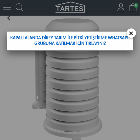
0
SİPER 2
×
KAPALI ALANDA DİKEY TARIM İLE BİTKİ YETİŞTİRME WHATSAPP
GRUBUNA KATILMAK İÇİN TIKLAYINIZ