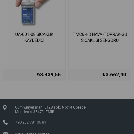
UA-001-08 SICAKLIK
TMC6-HD HAVA-TOPRAK-SU
KAYDEDİCİ
SICAKLIĞI SENSÖRÜ
₺3.439,56
₺3.662,40
Cumhuriyet mah. 5128 sok. No:14 Görece
Menderes 35473 İZMİR
+90 232 781 06 81