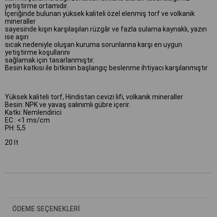
yetiştirme ortamıdır.
İçeriğinde bulunan yüksek kaliteli özel elenmiş torf ve volkanik
mineraller
sayesinde kışın karşılaşılan rüzgâr ve fazla sulama kaynaklı, yazın
ise aşırı
sıcak nedeniyle oluşan kuruma sorunlarına karşı en uygun
yetiştirme koşullarını
sağlamak için tasarlanmıştır.
Besin katkısı ile bitkinin başlangıç beslenme ihtiyacı karşılanmıştır
Yüksek kaliteli torf, Hindistan cevizi lifi, volkanik mineraller
Besin: NPK ve yavaş salınımlı gübre içerir.
Katkı: Nemlendirici
EC : <1 ms/cm
PH: 5,5
20 lt
ÖDEME SEÇENEKLERI