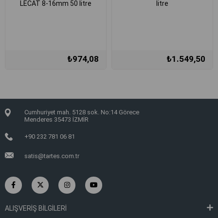
LECAT 8-16mm 50 litre
litre
₺974,08
₺1.549,50
Cumhuriyet mah. 5128 sok. No:14 Görece
Menderes 35473 İZMİR
+90 232 781 06 81
satis@tartes.com.tr
ALIŞVERİŞ BİLGİLERİ