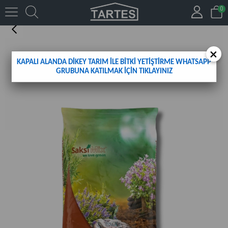
0
SAKSI MİX DIŞ MEKAN DİKİME HAZIR TORF 20 L
×
KAPALI ALANDA DİKEY TARIM İLE BİTKİ YETİŞTİRME WHATSAPP
GRUBUNA KATILMAK İÇİN TIKLAYINIZ