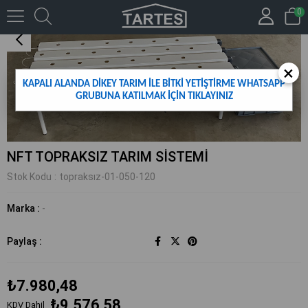
0
NFT TOPRAKSIZ TARIM SİSTEMİ
×
KAPALI ALANDA DİKEY TARIM İLE BİTKİ YETİŞTİRME WHATSAPP
GRUBUNA KATILMAK İÇİN TIKLAYINIZ
NFT TOPRAKSIZ TARIM SİSTEMİ
Stok Kodu
topraksız-01-050-120
Marka
:
-
Paylaş :
₺7.980,48
₺9.576,58
KDV Dahil