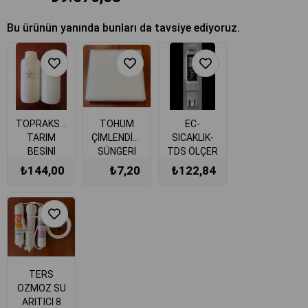
Bu ürünün yanında bunları da tavsiye ediyoruz.
TOPRAKSIZ
TOHUM
EC-
TARIM
ÇİMLENDİRME
SICAKLIK-
BESİNİ
SÜNGERİ
TDS ÖLÇER
(HOBİ
25x25x25mm
₺144,00
₺7,20
₺122,84
KULLANIMI
25 ADET
İÇİN) 1 litre
BEYAZ
A ve 1 litre
B
TERS
OZMOZ SU
ARITICI 8