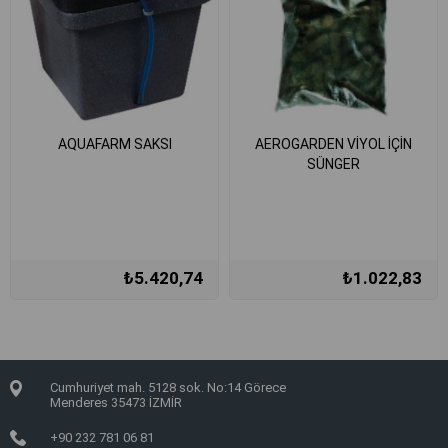
AQUAFARM SAKSI
AEROGARDEN VİYOL İÇİN
SÜNGER
₺5.420,74
₺1.022,83
Cumhuriyet mah. 5128 sok. No:14 Görece
Menderes 35473 İZMİR
+90 232 781 06 81