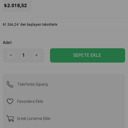
litre/saat
₺2.018,52
₺1.266,24
`den başlayan taksitlerle
Adet
Telefonla Sipariş
Favorilere Ekle
İstek Listeme Ekle