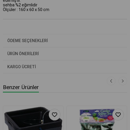
edilmiştir.
sehba %2 eğimlidir
Ölçüler : 160 x 60 x 50 cm
ÖDEME SEÇENEKLERI
ÜRÜN ÖNERILERI
KARGO ÜCRETİ
Benzer Ürünler