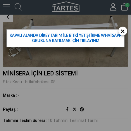
0
MİNİSERA İÇİN LED SİSTEMİ
×
KAPALI ALANDA DİKEY TARIM İLE BİTKİ YETİŞTİRME WHATSAPP
GRUBUNA KATILMAK İÇİN TIKLAYINIZ
MİNİSERA İÇİN LED SİSTEMİ
Stok Kodu
bitkifabrikasi-08
Marka
:
-
Paylaş :
Tahmini Teslim Süresi
:
10 Tahmini Teslimat Tarihi