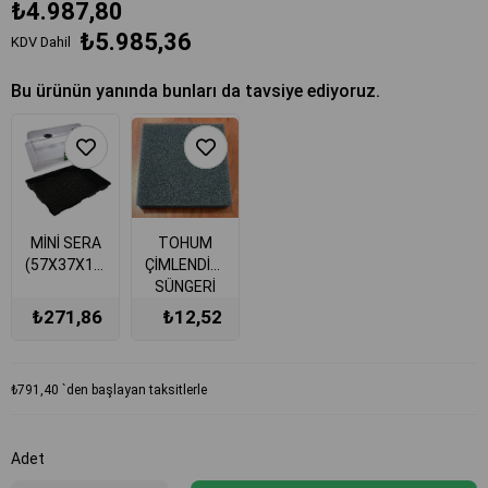
₺4.987,80
₺5.985,36
KDV Dahil
Bu ürünün yanında bunları da tavsiye ediyoruz.
MİNİ SERA
TOHUM
(57X37X19cm)
ÇİMLENDİRME
SÜNGERİ
25x25x40mm
₺271,86
₺12,52
25 ADET
SİYAH
₺791,40
`den başlayan taksitlerle
Adet