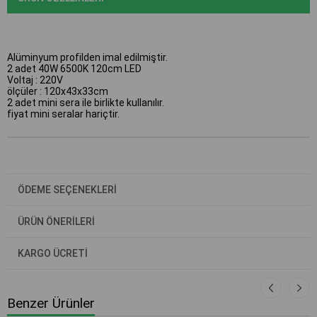
Alüminyum profilden imal edilmiştir.
2 adet 40W 6500K 120cm LED
Voltaj : 220V
ölçüler : 120x43x33cm
2 adet mini sera ile birlikte kullanılır.
fiyat mini seralar hariçtir.
ÖDEME SEÇENEKLERI
ÜRÜN ÖNERILERI
KARGO ÜCRETİ
Benzer Ürünler