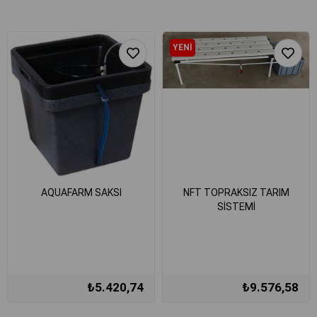
YENI
ÜRÜN
AQUAFARM SAKSI
NFT TOPRAKSIZ TARIM
SİSTEMİ
₺5.420,74
₺9.576,58