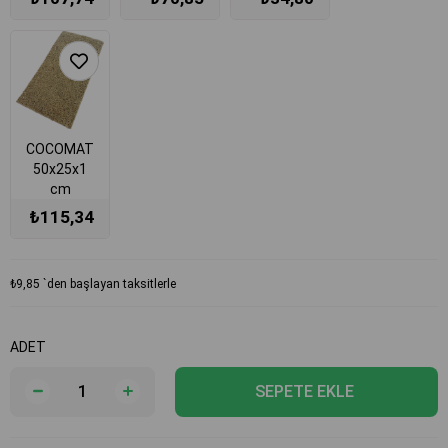
72cm
SİYAH
BEYAZ
240cm x
240cm x
140cm
140cm
3mm
3mm
COCOMAT
50x25x1
cm
₺115,34
₺9,85
`den başlayan taksitlerle
ADET