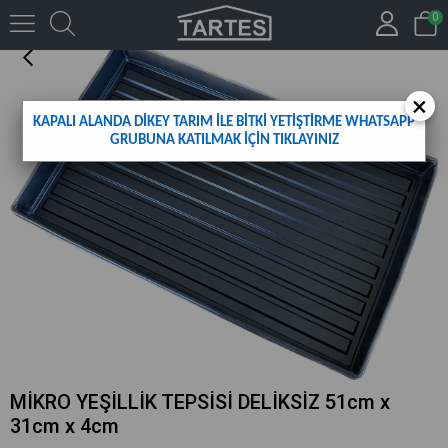
0
MİKRO YEŞİLLİK TEPSİSİ DELİKSİZ 51cm x 31cm x 4cm
×
KAPALI ALANDA DİKEY TARIM İLE BİTKİ YETİŞTİRME WHATSAPP
GRUBUNA KATILMAK İÇİN TIKLAYINIZ
MİKRO YEŞİLLİK TEPSİSİ DELİKSİZ 51cm x
31cm x 4cm