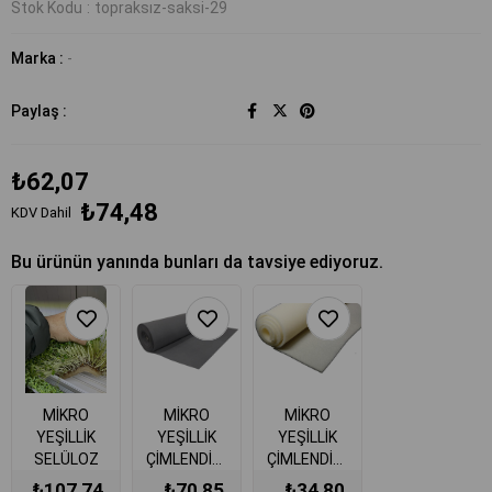
Stok Kodu
topraksız-saksi-29
Marka
:
-
Paylaş :
₺62,07
₺74,48
KDV Dahil
Bu ürünün yanında bunları da tavsiye ediyoruz.
MİKRO
MİKRO
MİKRO
YEŞİLLİK
YEŞİLLİK
YEŞİLLİK
SELÜLOZ
ÇİMLENDİRME
ÇİMLENDİRME
KUMAŞ en :
SÜNGERİ
SÜNGERİ
₺107,74
₺70,85
₺34,80