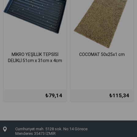
MİKRO YEŞİLLİK TEPSİSİ
COCOMAT 50x25x1 cm
DELİKLİ 51cm x 31cm x 4cm
₺79,14
₺115,34
Cumhuriyet mah. 5128 sok. No:14 Görece
Menderes 35473 İZMİR