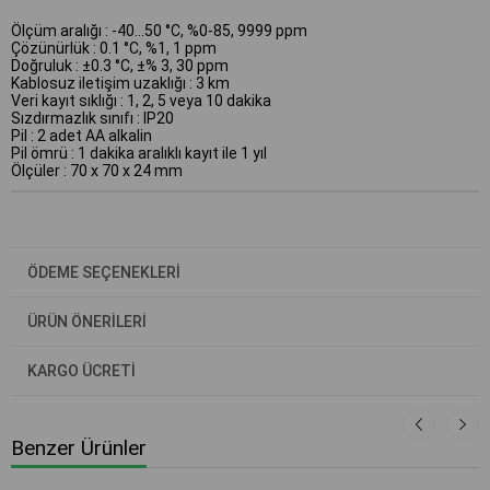
Ölçüm aralığı : -40...50 °C, %0-85, 9999 ppm
Çözünürlük : 0.1 °C, %1, 1 ppm
Doğruluk : ±0.3 °C, ±% 3, 30 ppm
Kablosuz iletişim uzaklığı : 3 km
Veri kayıt sıklığı : 1, 2, 5 veya 10 dakika
Sızdırmazlık sınıfı : IP20
Pil : 2 adet AA alkalin
Pil ömrü : 1 dakika aralıklı kayıt ile 1 yıl
Ölçüler : 70 x 70 x 24 mm
ÖDEME SEÇENEKLERI
ÜRÜN ÖNERILERI
KARGO ÜCRETİ
Benzer Ürünler