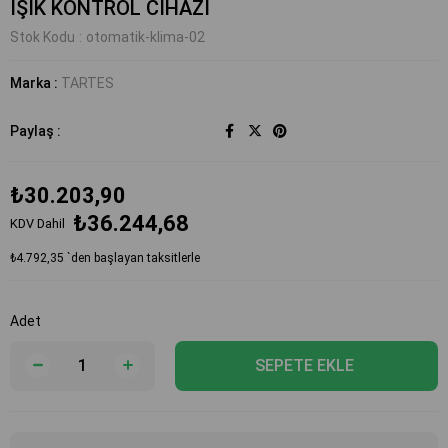
IŞIK KONTROL CİHAZI
Stok Kodu
otomatik-klima-02
Marka
:
TARTES
Paylaş :
₺30.203,90
₺36.244,68
KDV Dahil
₺4.792,35
`den başlayan taksitlerle
Adet