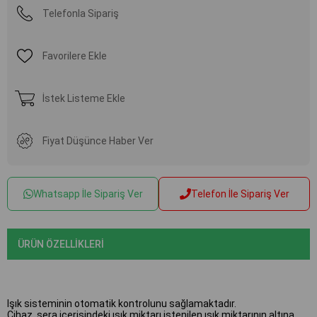
Telefonla Sipariş
Favorilere Ekle
İstek Listeme Ekle
Fiyat Düşünce Haber Ver
Whatsapp İle Sipariş Ver
Telefon İle Sipariş Ver
ÜRÜN ÖZELLIKLERI
Işık sisteminin otomatik kontrolunu sağlamaktadır.
Cihaz, sera içerisindeki ışık miktarı istenilen ışık miktarının altına