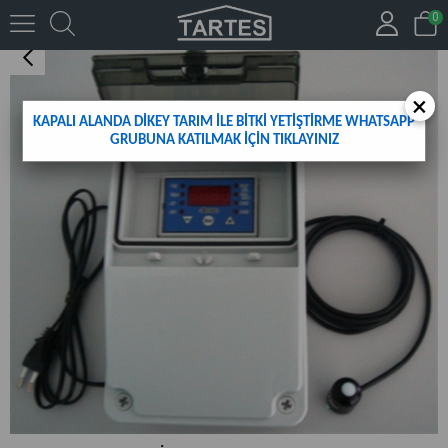
0
IŞIK KONTROL CİHAZI
×
KAPALI ALANDA DİKEY TARIM İLE BİTKİ YETİŞTİRME WHATSAPP
GRUBUNA KATILMAK İÇİN TIKLAYINIZ