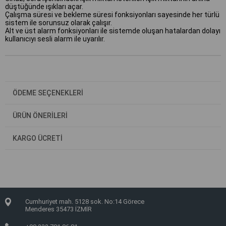
düştüğünde ışıkları açar.
Çalışma süresi ve bekleme süresi fonksiyonları sayesinde her türlü
sistem ile sorunsuz olarak çalışır.
Alt ve üst alarm fonksiyonları ile sistemde oluşan hatalardan dolayı
kullanıcıyı sesli alarm ile uyarılır.
ÖDEME SEÇENEKLERI
ÜRÜN ÖNERILERI
KARGO ÜCRETİ
Cumhuriyet mah. 5128 sok. No:14 Görece
Menderes 35473 İZMİR