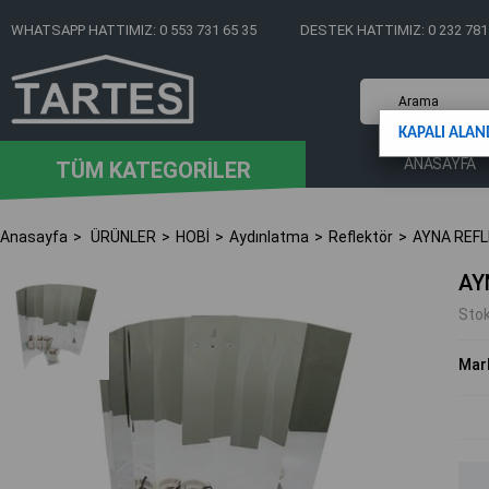
WHATSAPP HATTIMIZ: 0 553 731 65 35
DESTEK HATTIMIZ: 0 232 781
KAPALI ALAN
ANASAYFA
TÜM KATEGORİLER
Anasayfa
ÜRÜNLER
HOBİ
Aydınlatma
Reflektör
AYNA REF
AY
Sto
Mar