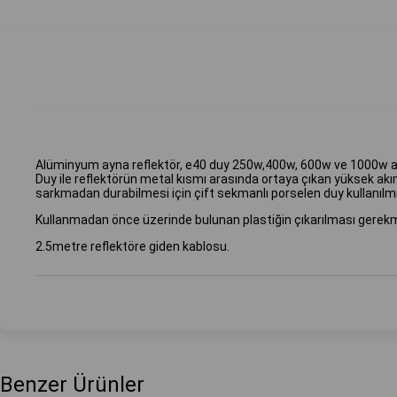
Alüminyum ayna reflektör, e40 duy 250w,400w, 600w ve 1000w ampülle
Duy ile reflektörün metal kısmı arasında ortaya çıkan yüksek a
sarkmadan durabilmesi için çift sekmanlı porselen duy kullanılmı
Kullanmadan önce üzerinde bulunan plastiğin çıkarılması gerekm
2.5metre reflektöre giden kablosu.
Benzer Ürünler