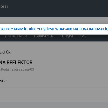
 06 81
DA DİKEY TARIM İLE BİTKİ YETİŞTİRME WHATSAPP GRUBUNA KATILMAK İÇİ
YENİ GELENLER
HAKKIMIZDA
İLETİŞİM
KVK
LEKTÖR
NA REFLEKTÖR
k Kodu
aydınlatma-03
ka
:
-