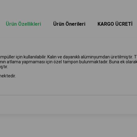
Ürün Özellikleri
Ürün Önerileri
KARGO ÜCRETİ
r için kullanılabilir. Kalın ve dayanıklı alüminyumdan üretilmiştir. Tas
kımın atlama yapmaması için özel tampon bulunmaktadır. Buna ek olara
ştır.
ektedir.