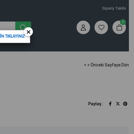
Sipariş Takibi
0
×
N TIKLAYINIZ
< < Önceki Sayfaya Dön
Paylaş :