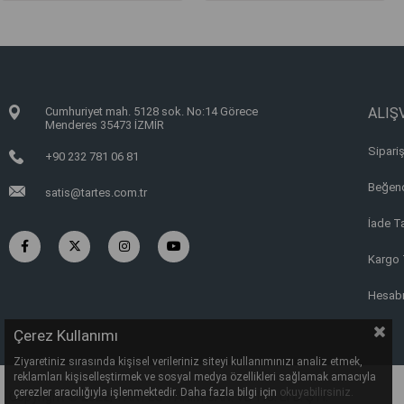
Cumhuriyet mah. 5128 sok. No:14 Görece
ALIŞV
Menderes 35473 İZMİR
Sipariş
+90 232 781 06 81
Beğend
satis@tartes.com.tr
İade T
Kargo 
Hesab
Çerez Kullanımı
Ziyaretiniz sırasında kişisel verileriniz siteyi kullanımınızı analiz etmek,
reklamları kişiselleştirmek ve sosyal medya özellikleri sağlamak amacıyla
çerezler aracılığıyla işlenmektedir. Daha fazla bilgi için
okuyabilirsiniz.
Copyright © 2022, TARTES TARIM SAN. VE TİC. LTD. ŞTİ.