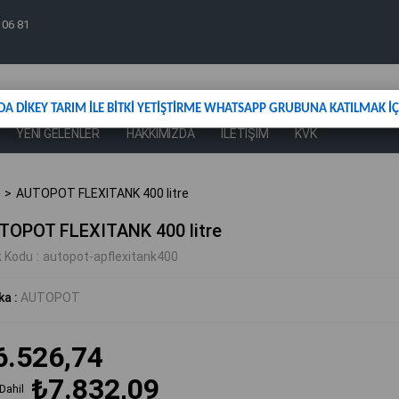
 06 81
DA DİKEY TARIM İLE BİTKİ YETİŞTİRME WHATSAPP GRUBUNA KATILMAK İÇİ
YENİ GELENLER
HAKKIMIZDA
İLETİŞİM
KVK
AUTOPOT FLEXITANK 400 litre
TOPOT FLEXITANK 400 litre
k Kodu
autopot-apflexitank400
ka
:
AUTOPOT
6.526,74
₺7.832,09
Dahil