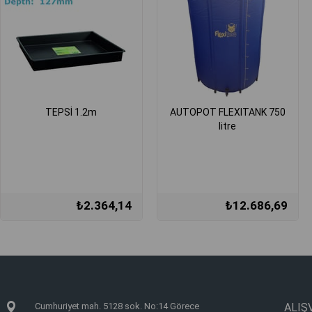
TEPSİ 1.2m
AUTOPOT FLEXITANK 750
litre
₺2.364,14
₺12.686,69
Cumhuriyet mah. 5128 sok. No:14 Görece
ALIŞV