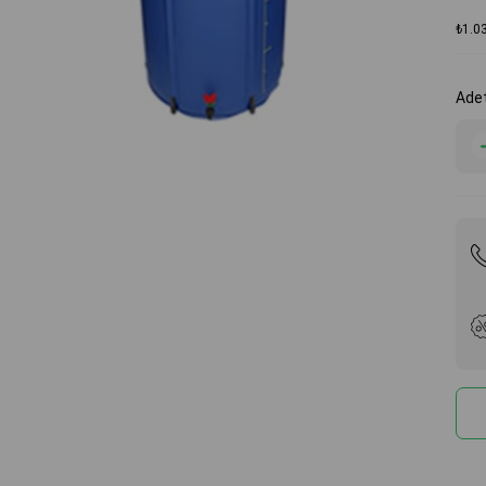
₺1.0
Ade