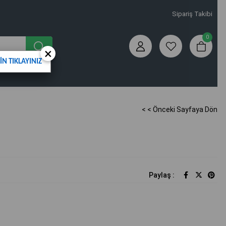
Sipariş Takibi
0
×
N TIKLAYINIZ
< < Önceki Sayfaya Dön
Paylaş :