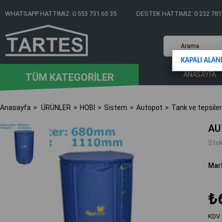
WHATSAPP HATTIMIZ: 0 553 731 65 35
DESTEK HATTIMIZ: 0 232 781
KAPALI ALAN
ANASAYFA
TÜM KATEGORİLER
Anasayfa
ÜRÜNLER
HOBİ
Sistem
Autopot
Tank ve tepsiler
AU
Sto
Mar
₺
KDV 