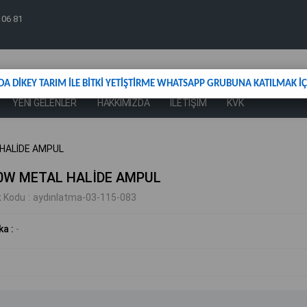
 06 81
DA DİKEY TARIM İLE BİTKİ YETİŞTİRME WHATSAPP GRUBUNA KATILMAK İÇİ
YENİ GELENLER
HAKKIMIZDA
İLETİŞİM
KVK
HALİDE AMPUL
0W METAL HALİDE AMPUL
k Kodu
aydınlatma-03-115-083
ka
:
-