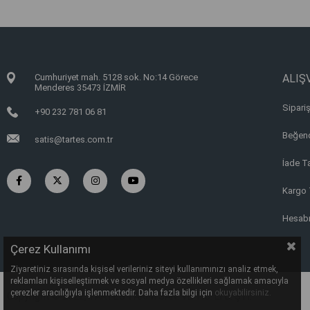
Cumhuriyet mah. 5128 sok. No:14 Görece
ALIŞV
Menderes 35473 İZMİR
Sipariş
+90 232 781 06 81
Beğend
satis@tartes.com.tr
İade T
Kargo 
Hesab
Çerez Kullanımı
Ziyaretiniz sırasında kişisel verileriniz siteyi kullanımınızı analiz etmek,
reklamları kişiselleştirmek ve sosyal medya özellikleri sağlamak amacıyla
çerezler aracılığıyla işlenmektedir. Daha fazla bilgi için
okuyabilirsiniz.
Copyright © 2022, TARTES TARIM SAN. VE TİC. LTD. ŞTİ.