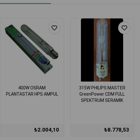
400W OSRAM
315W PHILIPS MASTER
PLANTASTAR HPS AMPUL
GreenPower CDM FULL
SPEKTRUM SERAMİK
METAL HALİDE AMPUL
₺2.004,10
₺8.778,53