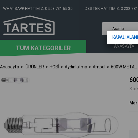
WHATSAPP HATTIMIZ: 0 553 731 65 35
DESTEK HATTIMIZ: 0 232 781
KAPALI ALAN
ANASAYFA
TÜM KATEGORİLER
Anasayfa
ÜRÜNLER
HOBİ
Aydınlatma
Ampul
600W METAL 
60
Sto
Mar