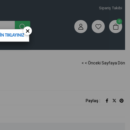
Sipariş Takibi
0
×
N TIKLAYINIZ
< < Önceki Sayfaya Dön
Paylaş :