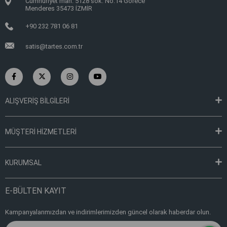
Cumhuriyet mah. 5128 sok. No:14 Görece
Menderes 35473 İZMİR
+90 232 781 06 81
satis@tartes.com.tr
ALIŞVERİŞ BİLGİLERİ
MÜŞTERİ HİZMETLERİ
KURUMSAL
E-BÜLTEN KAYIT
Kampanyalarımızdan ve indirimlerimizden güncel olarak haberdar olun.