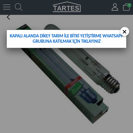
0
400W OSRAM PLANTASTAR HPS AMPUL
×
KAPALI ALANDA DİKEY TARIM İLE BİTKİ YETİŞTİRME WHATSAPP
GRUBUNA KATILMAK İÇİN TIKLAYINIZ