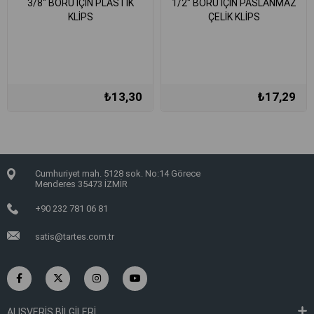
3/8" BORU İÇİN PLASTİK
1/2" BORU İÇİN PASLANMAZ
KLİPS
ÇELİK KLİPS
₺13,30
₺17,29
Cumhuriyet mah. 5128 sok. No:14 Görece
Menderes 35473 İZMİR
+90 232 781 06 81
satis@tartes.com.tr
ALIŞVERİŞ BİLGİLERİ