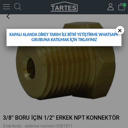
0
3/8'' BORU İÇİN 1/2'' ERKEK NPT KONNEKTÖR
×
KAPALI ALANDA DİKEY TARIM İLE BİTKİ YETİŞTİRME WHATSAPP
GRUBUNA KATILMAK İÇİN TIKLAYINIZ
3/8'' BORU İÇİN 1/2'' ERKEK NPT KONNEKTÖR
Stok Kodu
sisleme-normist-0301011