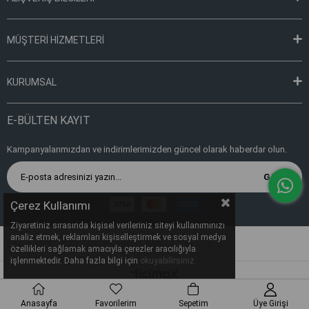
MÜŞTERİ HİZMETLERİ
KURUMSAL
E-BÜLTEN KAYIT
Kampanyalarımızdan ve indirimlerimizden güncel olarak haberdar olun.
Gönder
Çerez Kullanımı
Ziyaretiniz sırasında kişisel verileriniz siteyi kullanımınızı
analiz etmek, reklamları kişiselleştirmek ve sosyal medya
Copyright © 2022, TARTES TARIM SAN. VE TİC. LTD. ŞTİ.
özellikleri sağlamak amacıyla çerezler aracılığıyla
işlenmektedir. Daha fazla bilgi için
okuyabilirsiniz.
Anasayfa
Favorilerim
Sepetim
Üye Girişi