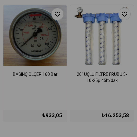
BASINÇ ÖLÇER 160 Bar
20" ÜÇLÜ FİLTRE FRUBU 5-
10-25µ 45lt/dak
₺933,05
₺16.253,58