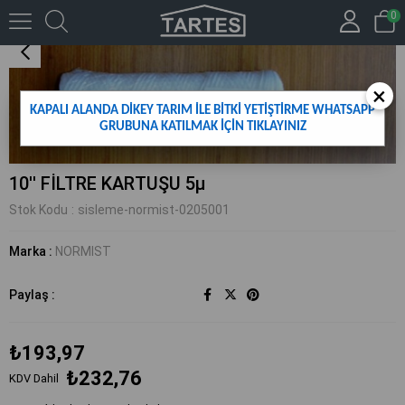
0
10'' FİLTRE KARTUŞU 5µ
×
KAPALI ALANDA DİKEY TARIM İLE BİTKİ YETİŞTİRME WHATSAPP
GRUBUNA KATILMAK İÇİN TIKLAYINIZ
10'' FİLTRE KARTUŞU 5µ
Stok Kodu
sisleme-normist-0205001
Marka
:
NORMIST
Paylaş :
₺193,97
₺232,76
KDV Dahil